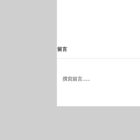
緬懷張達鍇先生
留言
本公司懷著沉痛的心情宣布，聯合
創始人兼董事張達鍇先生於2024
年11月6日離世。張先生一直擔當
撰寫留言......
NASK團隊的關鍵領航者，盡力為
我們排憂解難，令公司屢創佳績，
他的創業奮進精神將繼續激勵著我
們突破自我，不斷進步。 張先生
致力於公共福利事業服務超過二十
年，曾在香港政府社會福利署擔...