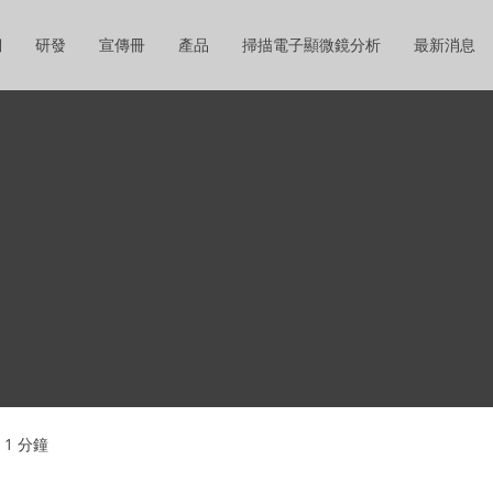
們
研發
宣傳冊
產品
掃描電子顯微鏡分析
最新消息
1 分鐘