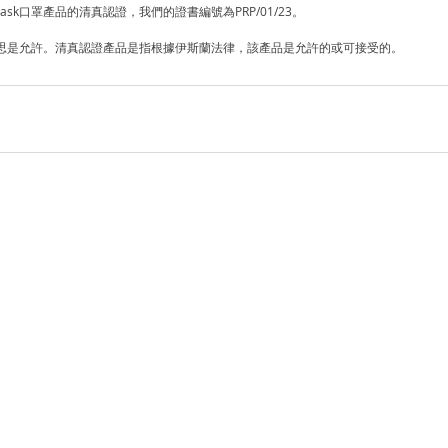
Nask口罩產品的清真認證，我們的證書編號為PRP/01/23。
，意思是允許。清真認證產品是指根據伊斯蘭法律，該產品是允許的或可接受的。