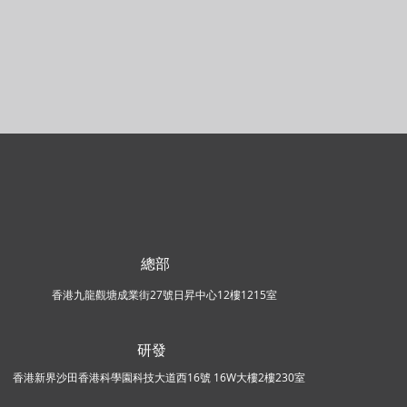
總部
香港九龍觀塘成業街27號日昇中心12樓1215室
研發
香港新界沙田香港科學園科技大道西16號 16W大樓2樓230室