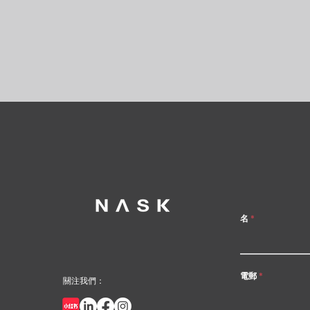
名
電郵
關注我們：