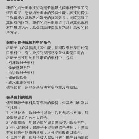
我們的納米纖維技術為開發無銀抗菌敷料帶來了突
破性進展。憑藉納米纖維的獨特性能，該技術提供
了與傳統銀基敷料相媲美的抗菌效果，同時克服了
其固有的限制。我們的納米纖維還可以與其他敷料
材料無縫結合，為傷口護理提供多功能且高效的解
決方案。
銀離子在傳統敷料中的角色
銀離子由於其廣譜抗菌性能，長期以來被應用於傷
口敷料中，有助於控制局部感染並促進傷口癒合。
銀離子已被用於多種形式的敷料中，包括：
- 泡沫銀離子敷料
- 藻酸鹽銀敷料
- 油紗銀離子敷料
- 硝酸銀軟膏
- 親水纖維銀敷料
儘管如此，這些銀基解決方案並非沒有缺點。
銀基敷料的挑戰
儘管銀離子敷料具有顯著的優勢，但其應用面臨以
下挑戰：
1. 不良反應：銀離子可能會引起灼熱感和疼痛，對
於敏感患者而言不太適合。
2. 過敏風險：對銀過敏的患者無法使用銀基敷料。
3. 生化局限性：銀離子不能與碘聯合使用，且無法
有效預防生物膜的形成，這可能阻礙傷口癒合。
4. 毒性問題：銀離子被人體吸收後可能導致局部銀