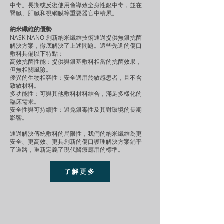
中毒。長期或反復使用會導致全身性銀中毒，並在
腎臟、肝臟和視網膜等重要器官中積累。
納米纖維的優勢
NASK NANO 創新納米纖維技術通過提供無銀抗菌
解決方案，徹底解決了上述問題。這些先進的傷口
敷料具備以下特點：
高效抗菌性能：提供與銀基敷料相當的抗菌效果，
但無相關風險。
優異的生物相容性：安全適用於敏感患者，且不含
致敏材料。
多功能性：可與其他敷料材料結合，滿足多樣化的
臨床需求。
安全性與可持續性：避免銀毒性及其對環境的長期
影響。
通過解決傳統敷料的局限性，我們的納米纖維為更
安全、更高效、更具創新的傷口護理解決方案鋪平
了道路，重新定義了現代醫療應用的標準。
了解更多