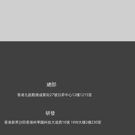
總部
香港九龍觀塘成業街27號日昇中心12樓1215室
研發
香港新界沙田香港科學園科技大道西16號 16W大樓2樓230室