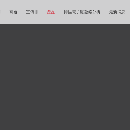
們
研發
宣傳冊
產品
掃描電子顯微鏡分析
最新消息
產品