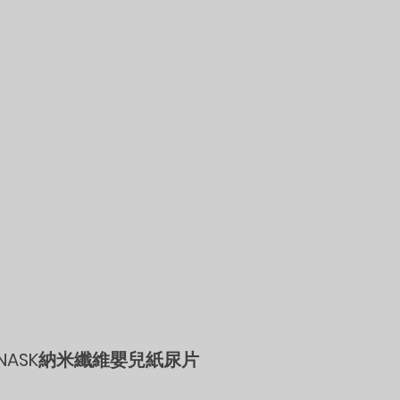
NASK納米纖維嬰兒紙尿片