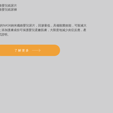
纖維嬰兒紙尿片
纖維嬰兒紙尿褲
的NASK納米纖維嬰兒尿片，回滲量低，具備殺菌效能，可殺滅大
; 添加護膚成份可保護嬰兒柔嫩肌膚，大限度地減少炎症反應，產
測試證明。
了解更多