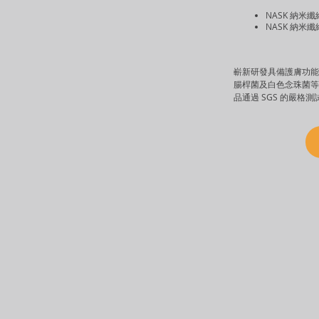
NASK 納米
NASK 納米
嶄新研發具備護膚功能
腸桿菌及白色念珠菌等
品通過 SGS 的嚴格