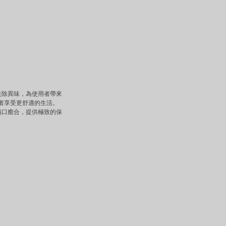
去除異味，為使用者帶來
者享受更舒適的生活。
傷口癒合，提供極致的保