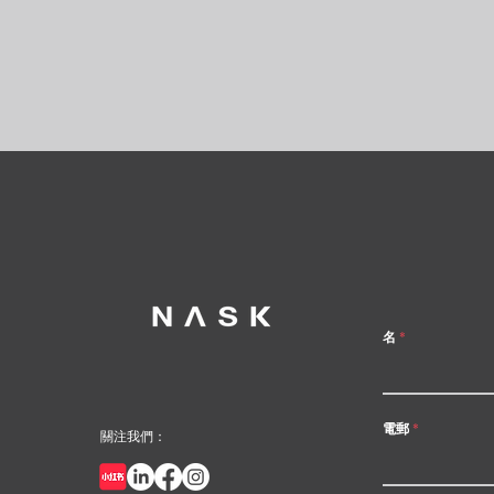
名
電郵
關注我們：