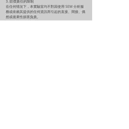
3. 賠償責任的限制
在任何情況下，本實驗室均不對因使用 SEM 分析服
務或依賴其提供的任何資訊而引起的直接、間接、偶
然或後果性損害負責。
4. 保密協議
禁止客戶在任何報告、出版物或 SEM 分析結果的未
來用途中披露 PTRL 或 NASK 的名稱。此保密要求旨
在保護專有資訊及維護服務的完整性。任何未經授權
的披露，可能導致法律行動。
5. 未申報樣品性質的風險
如果客戶在下訂單時未申報樣品性質，導致樣品因其
固有特性無法完成 SEM 分析，本公司將不承擔責
任，且任何已支付的款項及寄出的樣品將不予退還。
關注我們：