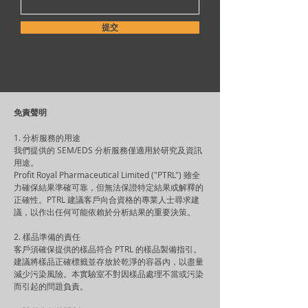
提交
免責聲明​
1. 分析服務的用途
我們提供的 SEM/EDS 分析服務僅適用於研究及資訊
用途。
Profit Royal Pharmaceutical Limited ("PTRL") 雖全
力確保結果準確可靠，但無法保證特定結果或解釋的
正確性。PTRL 建議客戶向合資格的專業人士尋求建
議，以作出任何可能依賴於分析結果的重要決策。
2. 樣品準備的責任
客戶須確保提供的樣品符合 PTRL 的樣品製備指引。
建議將樣品正確標籤並存放於乾淨的容器內，以盡量
減少污染風險。本實驗室不對因樣品處理不當或污染
而引起的問題負責。