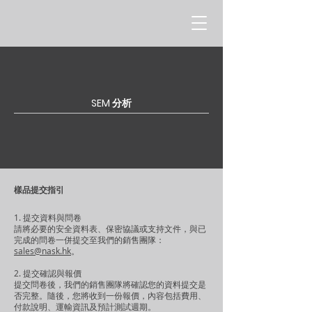
SEM 分析
樣品提交指引
1. 提交資料與問卷
請將必要的安全資料表、保密協議或支持文件，與已
完成的問卷一併提交至我們的銷售團隊：
sales@nask.hk
。
2. 提交確認與報價
提交問卷後，我們的銷售團隊將確認您的資料提交是
否完整。隨後，您將收到一份報價，內容包括費用、
付款說明、運輸資訊及預計測試週期。