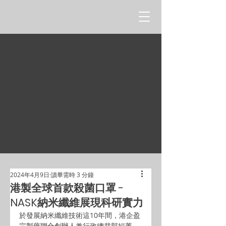
2024年4月9日
讀畢需時 3 分鐘
港製全球首款殺菌口罩 -
NASK納米纖維展現科研實力
於發展納米纖維技術這10年間，港企盈
宗製藥聯合創辦人兼行政總裁郭姮菁