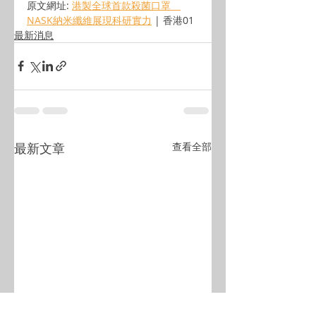
原文網址: 
港製全球首款殺菌口罩　
NASK納米纖維展現科研實力
 | 
香港01
最新消息
最新文章
查看全部