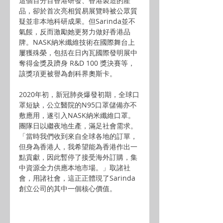
這個百分百香港研發、香港製造的產
品，卻於首次亮相貿易展覽時被公眾質
疑並非本地科研成果。但Sarinda並不
氣餒，反而激勵她更努力做好香港品
牌。NASK納米纖維技術在國際舞台上
屢獲殊榮，包括在日內瓦國際發明展中
奪得金獎及躋身 R&D 100 獎決賽等，
該獎項更被譽為創科界奧斯卡。
2020年初，新冠肺炎爆發初期，全球口
罩短缺，公立醫院的N95口罩儲備亦不
敷應用，遂引入NASK納米纖維口罩。
團隊日以繼夜地生產，滿足社會需求。
「當時我們收到來自全球各地的訂單，
但身為香港人，我希望能為香港作出一
點貢獻，因此暫停了接受海外訂購，集
中資源全力供應本地市場。」取諸社
會，用諸社會，這正正體現了Sarinda
創立公司的其中一個核心價值。