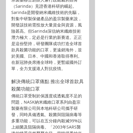
（Sarinda）見證香港科研的崛起。
Sarinda是開發納米纖維技術的先驅，
對集中研製保健產品的盈宗製藥來說，
開發該技術需投放大量資金與資源，風
險甚高。但Sarinda深信納米纖維技術
潛力極大，定必是行業的新賽道。正正
是這份堅持，研發團隊成功打造全球首
款具殺菌功能的口罩，更遠銷海外，並
於美國、日本、中國和香港取得專利。
在新冠肺炎席捲全球時，更暫緩國外訂
單，全力支援港人對抗疫情。
解決傳統口罩痛點 推出全球首款具
殺菌功能口罩
傳統口罩受制於保護度或透氣度不足的
問題，NASK納米纖維口罩系列由盈宗
製藥有限公司與本地科研公司攜手研
發，同時具備透氣、殺菌與阻隔病毒等
多重功能，可以在五分鐘內殺滅99%以
上細菌及阻隔病毒。「2003年SARS襲