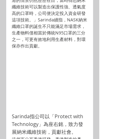
港的情景仍然歷歷在目，當時得悉納米
纖維技術可以製造出保護性強、透氣度
高的口罩時，公司便決定投入資金研發
這項技術。」Sarinda續指，NASK納米
纖維口罩的誕生不只能滿足市場需求，
生產物料僅相當於傳統N95口罩的三分
之一，可更有效地利用生產材料，對環
保亦作出貢獻。
Sarinda指公司以「Protect with 
Technology」為座右銘，致力發
展納米纖維技術，貢獻社會。